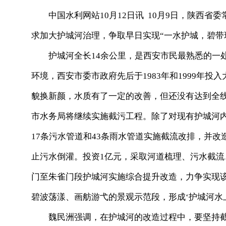
中国水利网站10月12日讯 10月9日，陕西省
求加大护城河治理，争取早日实现“一水护城，碧带
护城河全长14余公里，是西安市民最熟悉的一处
环境，西安市委市政府先后于1983年和1999年
貌换新颜，水质有了一定的改善，但还没有达到全
市水务局将继续实施截污工程。除了对现有护城河
17条污水管道和43条雨水管道实施截流改排，并
止污水倒灌。投资1亿元，采取河道梳理、污水截
门至朱雀门段护城河实施综合提升改造，力争实现该
碧波荡漾、画舫游弋的景观示范段，形成‘护城河水上
魏民洲强调，在护城河的改造过程中，要坚持截