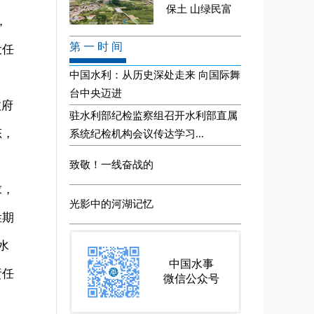
，
设任
政府
态，
求，
姓期
水
责任