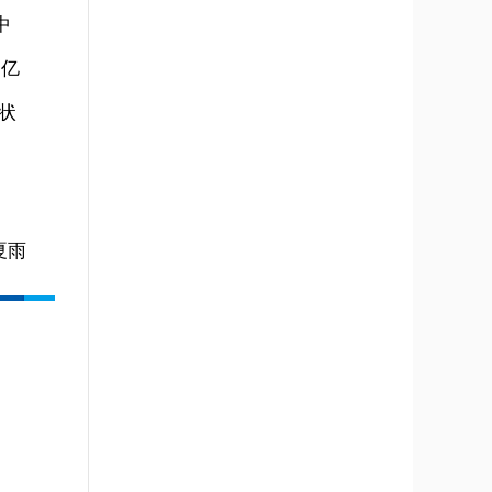
中
3亿
状
夏雨