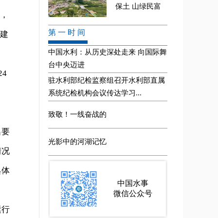
，
程建
4
出要
情况
具体
运行