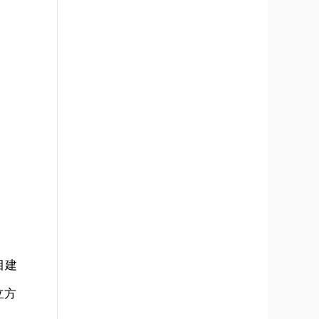
目建
立方