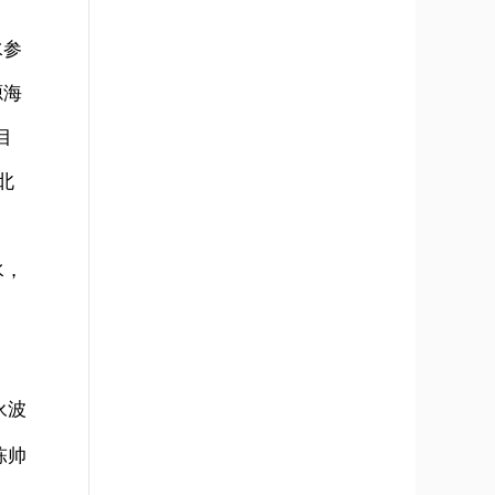
水参
源海
目
北
水，
永波
陈帅