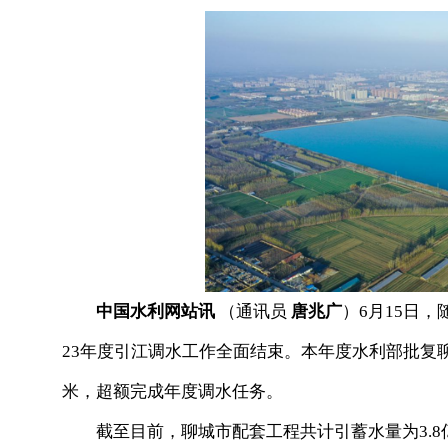
中国
水利
网站
讯
（通讯员
唐兆广
）
6月15日，
23年度引江调水工作全面结束
。
本年度水利部批复聊
米，超额完成年度调水任务。
截至目前，聊城市配套工程共计引蓄水量为3.8