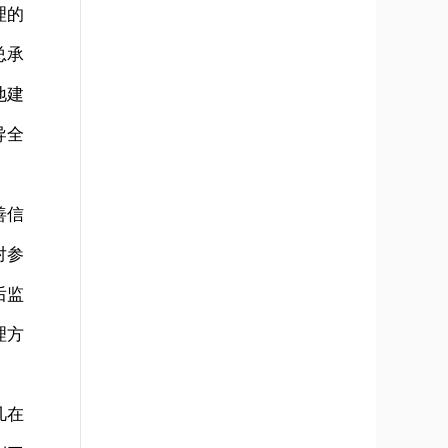
理的
总承
地建
导全
善信
对参
后监
理方
凡在