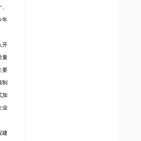
个、
今年
入开
质量
主要
项制
式加
企业
程建