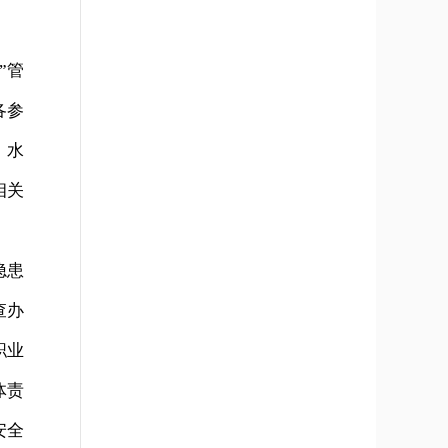
”管
各参
、水
相关
隐患
查办
职业
体责
安全