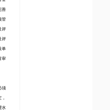
完善
项管
及评
及评
设单
目审
必须
定，
理水