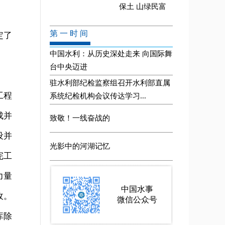
定了
工程
成并
设并
完工
力量
收。
库除