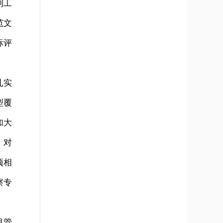
利工
范文
标评
扎实
型覆
加大
，对
项相
察专
目管