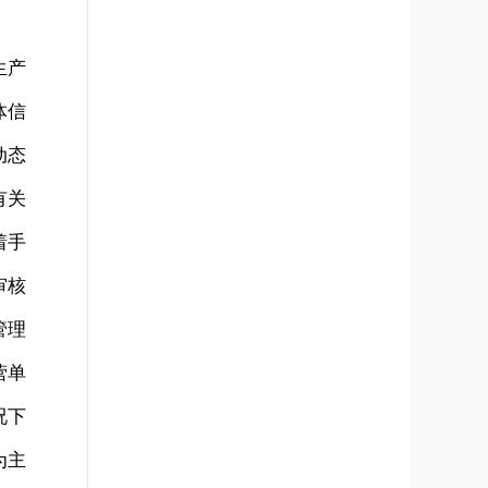
生产
体信
动态
有关
着手
审核
管理
营单
况下
为主