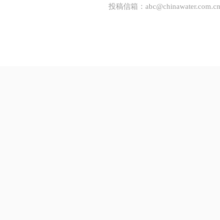
投稿信箱：
abc@chinawater.com.c