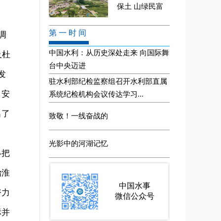
调
及杜
发
，安
出了
终把
治淮
努力
标并