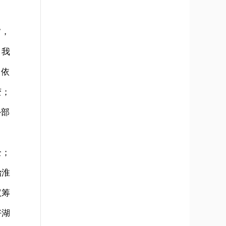
”，
、我
向依
变；
外部
全；
治淮
议筹
好湖