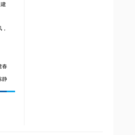
淮建
风，
建春
陈静