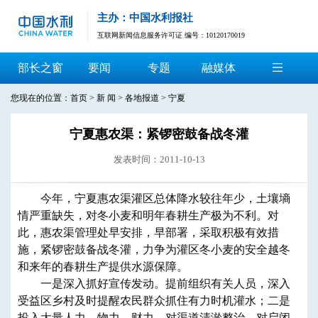
主办：中国水利报社
互联网新闻信息服务许可证 编号：10120170019
部长之窗
要闻
专题
融媒体
您现在的位置：
首页
>
新 闻
>
各地报道
>
宁夏
宁夏惠农渠：紧锣密鼓备战冬灌
发表时间：2011-10-13
今年，宁夏惠农渠灌区总体降水较往年少，土壤墒
情严重缺失，对冬小麦和明年春耕生产极为不利。对
此，惠农渠管理处早安排，早部署，采取积极有效措
施，紧锣密鼓备战冬灌，力争为灌区冬小麦的安全越冬
和来年的春耕生产提供水源保障。
一是深入抓好宣传发动。提前组织有关人员，深入
受益区乡村及时提醒农民群众抓住有力时机灌水；二是
投入大量人力、物力、财力，对渠道清淤整治，对启闭