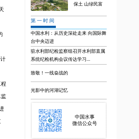
天
的
设计
工程
水监
进
支