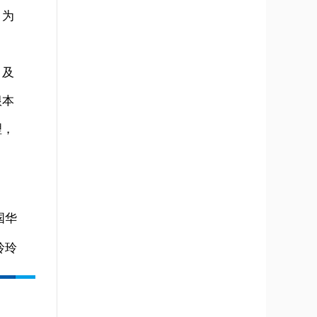
，为
，及
根本
理，
国华
玲玲