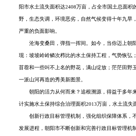
阳市水土流失面积达2408万亩，占全市国土总面积
野，生态失调，环境恶劣，自然气候变得十年九旱
严重的负面影响。
沧海变桑田，弹指一挥间。如今，当你迈上朝阳
现：坡坡岭岭鳞次栉比的水土保持工程，气势恢弘
苜蓿和一些叫不上名的野花，满山绽放；茫茫田野
一派山河再造的秀美新图景。
朝阳的活力从何而来？追根溯源，得益于多年来锲
计实施水土保持综合治理面积2013万亩，水土流失面
创新行政目标管理机制，强化组织保障体系，不
发展进程，朝阳市不断创新和完善行政目标管理机