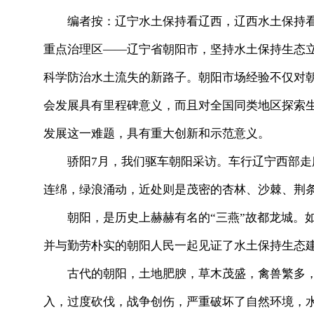
编者按：辽宁水土保持看辽西，辽西水土保持看朝
重点治理区——辽宁省朝阳市，坚持水土保持生态立
科学防治水土流失的新路子。朝阳市场经验不仅对
会发展具有里程碑意义，而且对全国同类地区探索
发展这一难题，具有重大创新和示范意义。
骄阳7月，我们驱车朝阳采访。车行辽宁西部走
连绵，绿浪涌动，近处则是茂密的杏林、沙棘、荆
朝阳，是历史上赫赫有名的“三燕”故都龙城。如
并与勤劳朴实的朝阳人民一起见证了水土保持生态
古代的朝阳，土地肥腴，草木茂盛，禽兽繁多，水
入，过度砍伐，战争创伤，严重破坏了自然环境，水