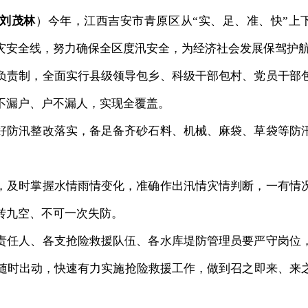
刘茂林
）今年，江西吉安市青原区从“实、足、准、快”上
灾安全线，努力确保全区度汛安全，为经济社会发展保驾护
负责制，全面实行县级领导包乡、科级干部包村、党员干部
不漏户、户不漏人，实现全覆盖。
好防汛整改落实，备足备齐砂石料、机械、麻袋、草袋等防
，及时掌握水情雨情变化，准确作出汛情灾情判断，一有情
转九空、不可一次失防。
责任人、各支抢险救援队伍、各水库堤防管理员要严守岗位
随时出动，快速有力实施抢险救援工作，做到召之即来、来