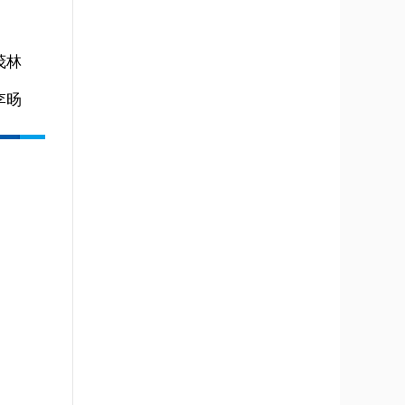
茂林
李旸