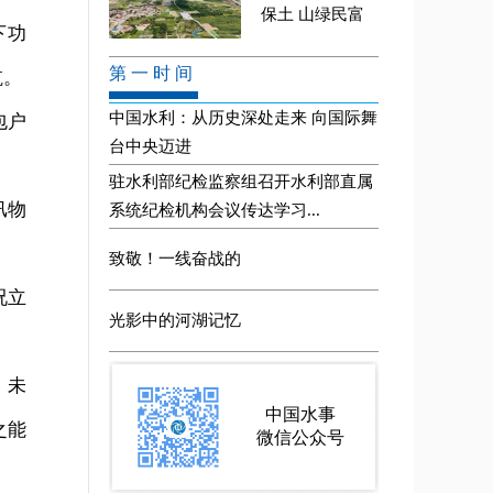
下功
航。
包户
汛物
况立
，未
之能