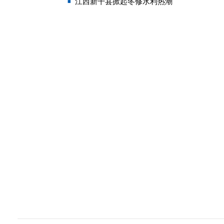
江西新干县掀起冬修水利热潮