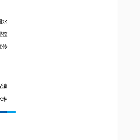
国水
理整
宣传
程瀛
冰琳