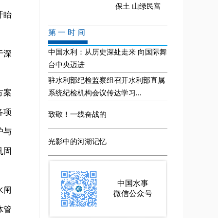
盱眙
于深
方案
各项
护与
巩固
水闸
体管