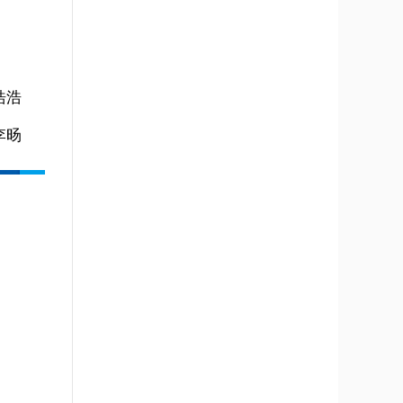
浩浩
李旸