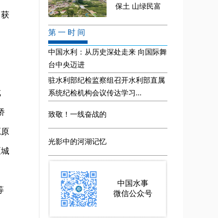
）获
成
桥
源原
区城
等