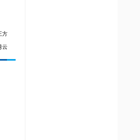
王方
秀云