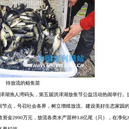
待放流的鲢鱼苗
洪泽湖渔人湾码头，第五届洪泽湖放鱼节公益活动热闹举行。
时间节点，号召社会各界，树立增殖放流、建设美好生态家园
资金2990万元，放流各类水产苗种3.8亿尾（只），在净化