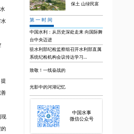
省水
省水
控
，提
完善
利现
程的