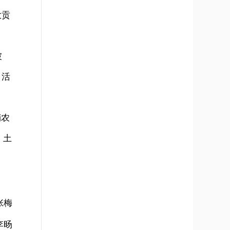
大贡
坡
日活
销农
，土
张梅
李旸