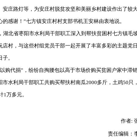
、安庄路灯等，为安庄村脱贫攻坚和美丽乡村建设作出了较
心的感谢！”七方镇安庄村村支部书机王安林由衷地说。
夕，湖北省枣阳市水利局干部职工深入到帮扶贫困村七方镇毛
阮店村，与这些村组党员干部一起开展了丰富多彩的主题党
日子。
购代捐”，纷纷自掏腰包以高于市场价购买贫困户家中滞
市水利局干部职工共购买帮扶村南瓜2000多斤，土鸡50只
计1万多元。
作者:
责任编辑：