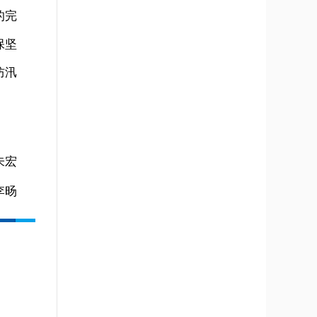
的完
保坚
防汛
朱宏
李旸