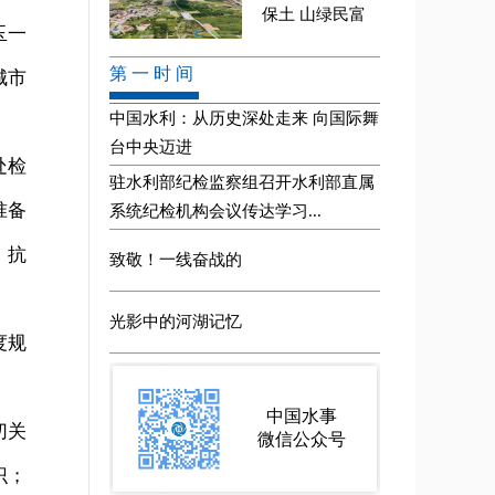
玉一
城市
处检
准备
、抗
度规
切关
识；