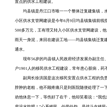
置点的供水工程建设。
均县镇是丹江口市唯一一个整体迁复建集镇，水
小区供水支管网建设是今年6月9日均县镇集镇前线指
500多万元，王有理又转入小区供水支管网建设，
雨天一身泥，来回在建设工地——均县镇集镇迁复建
通水。
现年56岁的均县镇人民政府经济发展办副主任、水
户1901人的移民供水工程建设，常年患心脏病，
副局长徐洪国是这次移民安置点供水工程的负责
脖肿的老粗，他不顾疼痛只是到医院随便处理了一
劝他休息一下，等伤好了在干，他却笑着说：“我
房没水吃吧！”心系移民，任劳任怨，是战斗在移民