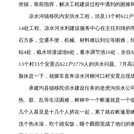
坐镇，靠前指挥，解决工程建设过程中遇到的困难
凉水河镇移民内安供水工程，涉及13个村622户2
14处工程。凉水河水利建设服务中心在主任刘琦的
石方多，交通不便，机械、材料难以到位等困难，经过
站4处，截水坝漫滤池8处，蓄水调节池16处，全自
13个村33个安置点622户2779人的供水问题。
脸休息一下，就驱车直奔凉水河柳河口村安置点现
承建均县镇移民供水建设任务的老虎沟供水公司
热、脏、乱等生活困难，树林中一个帐篷就是一个
几个人甚至是十几个人挤在一起，累了就在帐篷里
洗个热水澡，吃个踏实饭，睡个囫囵觉成了他们的