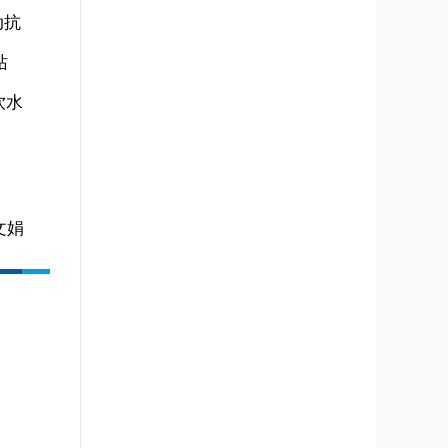
动抗
站
饮水
文娟