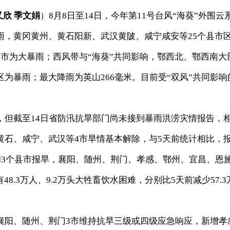
欣 季文娟
）8月8日至14日，今年第11号台风“海葵”外围云
雨，黄冈黄州、黄石阳新、武汉黄陂、咸宁咸安等25个县市
市为大暴雨；西风带与“海葵”共同影响，鄂西北、鄂西南大
为暴雨；最大降雨为英山266毫米。目前受“双风”共同影响
截至14日省防汛抗旱部门尚未接到暴雨洪涝灾情报告，
黄石、咸宁、武汉等4市旱情基本解除，与5天前统计相比，
和3个县市报旱，襄阳、随州、荆门、孝感、鄂州、宜昌、恩
有48.3万人、9.2万头大牲畜饮水困难，分别比5天前减少57.3
阳、随州、荆门3市维持抗旱三级或四级应急响应，新增孝