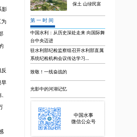
系影
区为
部
的
相反
报旱
施、
万
感