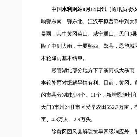
中国水利网站8月14日讯
（通讯员
孙又
响鄂东南、鄂东北、江汉平原普降中到大
暴雨，其中黄冈英山、咸宁通山、天门3县
降了中到大雨，十堰郧西、郧县，恩施城区
本轮降雨基本结束。
尽管湖北部分地方下了暴雨或大暴雨，但
本轮降雨对缓解旱情有利。目前，黄冈、
的市县分别减少4个、11个，新增恩施州
天门8市州24县市区受旱农田552.7万亩，
亩、4.3万人、2.9万头。
除黄冈团风县解除抗旱四级响应外，襄