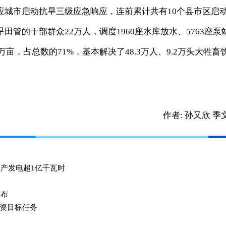
应城市启动抗旱三级应急响应，连前累计共有10个县市区启
管的干部群众22万人，调度1960座水库放水、5763座泵
万亩，占总数的71%，基本解决了48.3万人、9.2万头大牲畜
作者:
孙又欣 季
投产发电超1亿千瓦时
发布
资目标任务