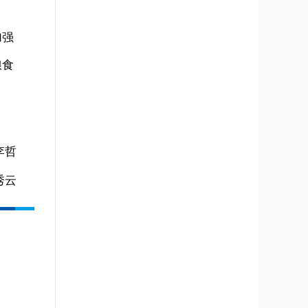
加强
粮食
李哲
秀云