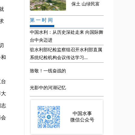
就
求
切
令和
双台
痹大
同志
商会