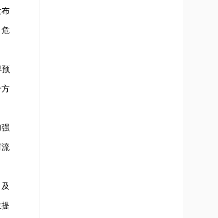
发布
、危
早预
千方
加强
河流
，及
位提