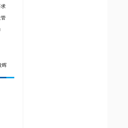
要求
设管
动
发晖