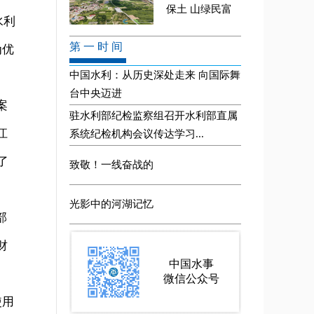
水利
为优
案
江
了
部
财
使用