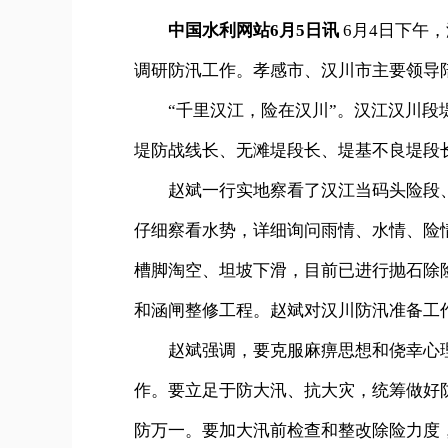
中国水利网站6月5日讯
6月4日下午
调研防汛工作。孝感市、汉川市主要领导
“千里汉江，险在汉川”。汉江汉川段堤
堤防战线长、无滩堤段长、堤基不良堤段
赵斌一行实地察看了汉江当码头险段、
仔细察看水势，详细询问雨情、水情、险
槽脚淘空、坦坡下滑，目前已进行抛石除
和涵闸整修工程。赵斌对汉川防汛准备工
赵斌强调，要克服麻痹思想和侥幸心理
作。要立足于防大汛、抗大灾，统筹做好
防万一。要加大汛前检查和整改除险力度