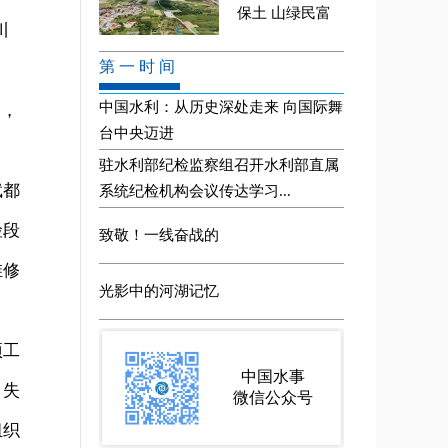
川
多，
斌都
险段
维修
项工
、失
组织