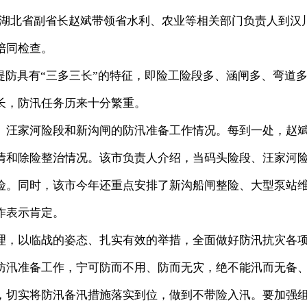
，湖北省副省长赵斌带领省水利、农业等相关部门负责人到汉
陪同检查。
防具有“三多三长”的特征，即险工险段多、涵闸多、弯道
长，防汛任务历来十分繁重。
汪家河险段和新沟闸的防汛准备工作情况。每到一处，赵
情和除险整治情况。该市负责人介绍，当码头险段、汪家河
险。同时，该市今年还重点安排了新沟船闸整险、大型泵站
作表示肯定。
，以临战的姿态、扎实有效的举措，全面做好防汛抗灾各
防汛准备工作，宁可防而不用、防而无灾，绝不能汛而无备
，切实将防汛备汛措施落实到位，做到不带险入汛。要加强