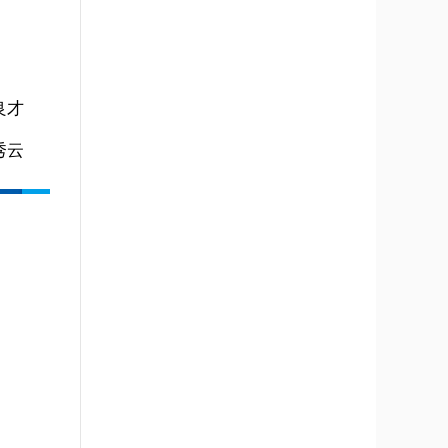
良才
秀云