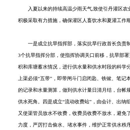
入夏以来的持续高温少雨天气,致使引丹灌区农业
积极采取有力措施，确保灌区人畜饮水和夏灌工作
一是成立抗旱指挥部，落实抗旱行政首长负责制
3个抗旱指挥分部，使指挥协调关口前移，抗旱部
积和库塘蓄水情况，进行供水量和供水时段的科学
上渠必须“五带”，即带闸斗门启闭匙、铁锨、笔记
的记录和水量测算，做到供水计量日清月结，台帐
供水死角。四是成立“流动收费站”，由会计、出纳
又使渠管员放水不收费，收费员收费不放水，避免
力度，严厉打击偷水、堵水事件，维护正常供水秩