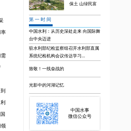
采
用率
切需
行
出到
复利
《国
纲领