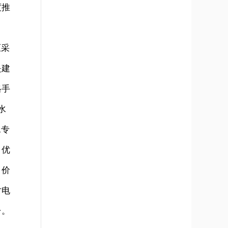
度推
压采
是建
格手
水
水专
，优
、价
对电
台。