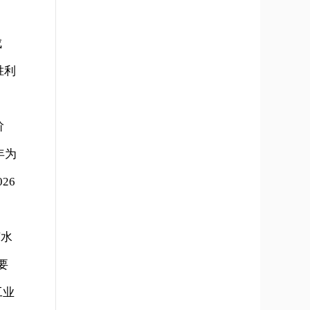
成
胜利
阶
年为
26
节水
要
工业