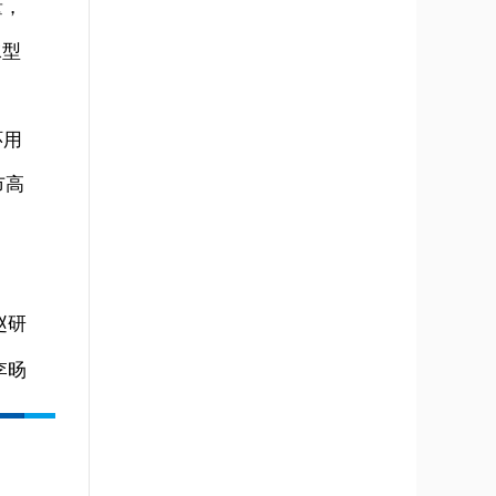
量，
水型
环用
市高
赵研
李旸