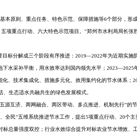
本原则、重点任务、特色示范、保障措施等6个部分，形
标、五项重点行动、六大特色示范项目。”郑州市水利局局长张
标分解成三个阶段有序推进：2019—2022年为近期实施
下水采补平衡，用水效率达到国内领先水平；2023—2025
化、技术集成化、措施多元化、效用集约化的节水体系；20
生活、生态适水共融共生的绿色发展模式。
五源互济、两网融合、两区带动、多点推进、机制先行”的
、全民”五维系统推进节水工作，提出5项重点行动、20个主
控对标总量强度双控；行业水效综合提升对标农业节水增效、