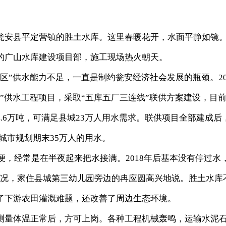
安县平定营镇的胜土水库。这里春暖花开，水面平静如镜
的广山水库建设项目部，施工现场热火朝天。
”供水能力不足，一直是制约瓮安经济社会发展的瓶颈。20
”供水工程项目，采取“五库五厂三连线”联供方案建设，目
.6万吨，可满足县城23万人用水需求。联供项目全部建成后
城市规划期末35万人的用水。
便，经常是在半夜起来把水接满。2018年后基本没有停过水
情况，家住县城第三幼儿园旁边的冉应圆高兴地说。胜土水库
了下游农田灌溉难题，还改善了周边生态环境。
量体温正常后，方可上岗。各种工程机械轰鸣，运输水泥