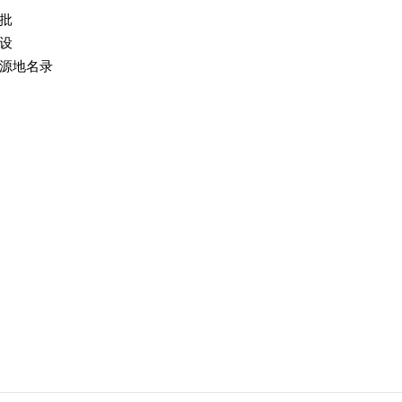
批
设
源地名录