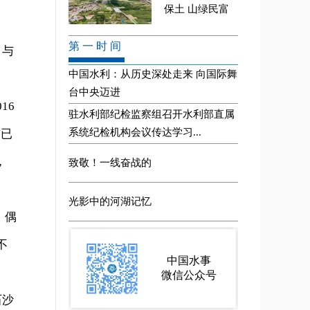
。与
16
前已
，
，偶
不
石沙