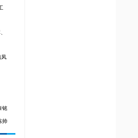
工
。
库、
镇凤
泰铭
陈帅