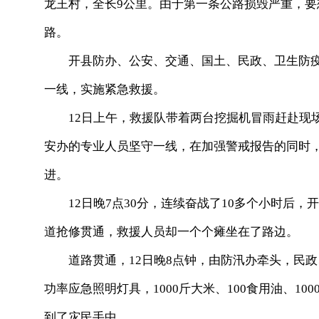
龙王村，全长9公里。由于第一条公路损毁严重，
路。
开县防办、公安、交通、国土、民政、卫生防疫
一线，实施紧急救援。
12日上午，救援队带着两台挖掘机冒雨赶赴现
安办的专业人员坚守一线，在加强警戒报告的同时
进。
12日晚7点30分，连续奋战了10多个小时后，
道抢修贯通，救援人员却一个个瘫坐在了路边。
道路贯通，12日晚8点钟，由防汛办牵头，民政
功率应急照明灯具，1000斤大米、100食用油、1
到了灾民手中。