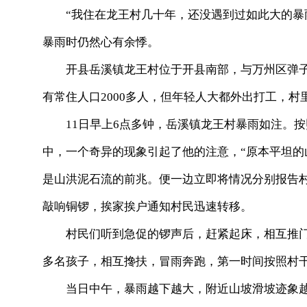
“我住在龙王村几十年，还没遇到过如此大的暴雨
暴雨时仍然心有余悸。
开县岳溪镇龙王村位于开县南部，与
万州区弹子
有常住人口2000多人，但年轻人大都外出打工，
11日早上
6点多钟，岳溪镇龙王村暴雨如注。按
中，一个奇异的现象引起了他的注意，“原本平坦的
是山洪泥石流的前兆。便一边立即将情况分别报告
敲响铜锣，挨家挨户通知村民迅速转移。
村民们听到急促的锣声后，赶紧起床，相互推门告
多名孩子，相互搀扶，冒雨奔跑，第一时间按照村
当日中午，暴雨越下越大，附近山坡滑坡迹象越