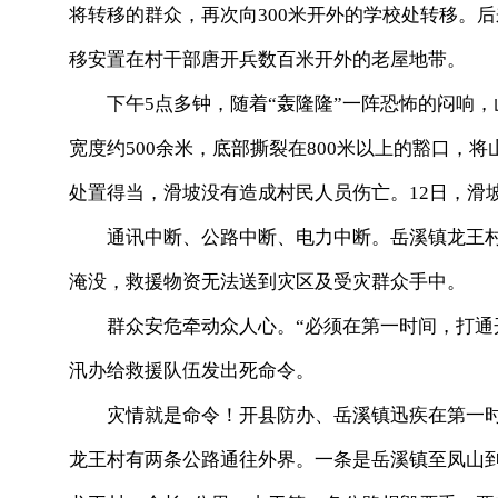
将转移的群众，再次向300米开外的学校处转移。
移安置在村干部唐开兵数百米开外的老屋地带。
下午5点多钟，随着“轰隆隆”一阵恐怖的闷响，山
宽度约500余米，底部撕裂在800米以上的豁口，
处置得当，滑坡没有造成村民人员伤亡。12日，滑
通讯中断、公路中断、电力中断。岳溪镇龙王村
淹没，救援物资无法送到灾区及受灾群众手中。
群众安危牵动众人心。“必须在第一时间，打通开
汛办给救援队伍发出死命令。
灾情就是命令！开县防办、岳溪镇迅疾在第一时
龙王村有两条公路通往外界。一条是岳溪镇至凤山到