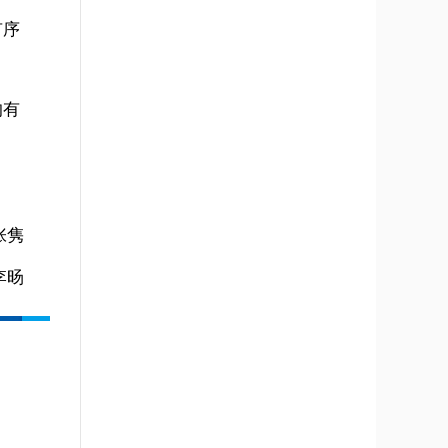
有序
的有
张隽
李旸