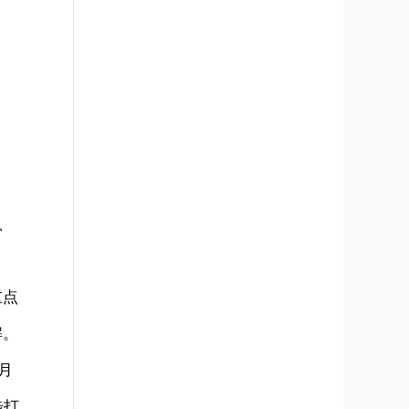
、
重点
解。
月
步打