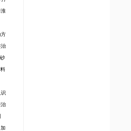
障淮
动方
整治
采砂
资料
认识
整治
制
，加