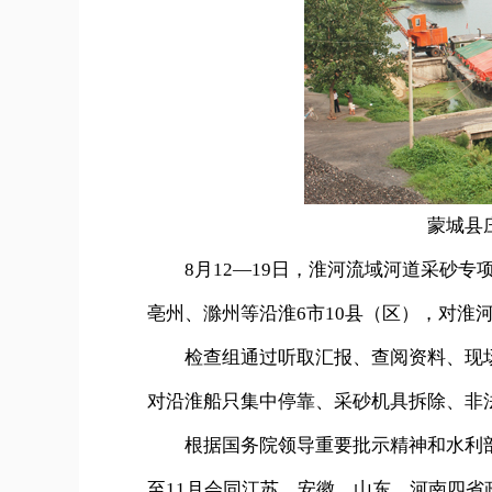
蒙城县
8月12—19日，淮河流域河道采砂专
亳州、滁州等沿淮6市10县（区），对淮
检查组通过听取汇报、查阅资料、现场
对沿淮船只集中停靠、采砂机具拆除、非
根据国务院领导重要批示精神和水利部淮
至11月会同江苏、安徽、山东、河南四