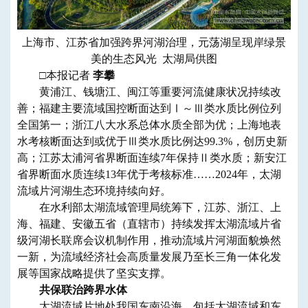
上海市、江苏省加强跨界河湖治理，元荡湖呈现岸绿景
美的生态风光 太湖局供图
□本报记者
李攀
黄浦江、钱塘江、闽江等重要河流健康状况持续改
善；福建主要流域国控断面达到Ⅰ～Ⅲ类水质比例位列
全国第一；浙江八大水系总体水质全部为优；上海地表
水考核断面达到或优于Ⅲ类水质比例达99.3%，创历史新
高；江苏太浦河省界断面连续7年保持Ⅱ类水质；新安江
省界断面水质连续13年优于考核标准……2024年，太湖
流域片河湖生态环境持续向好。
在水利部太湖流域管理局统筹下，江苏、浙江、上
海、福建、安徽五省（直辖市）持续发挥太湖流域片省
级河湖长联席会议机制作用，推动流域片河湖面貌焕然
一新，为流域经济社会高质量发展乃至长三角一体化发
展等国家战略提供了坚实支撑。
共保联治跨界水体
太湖流域片地处我国东南沿海，包括太湖流域和东