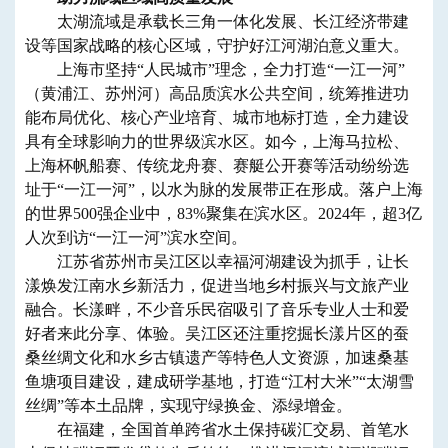
太湖流域是承载长三角一体化发展、长江经济带建
设等国家战略的核心区域，守护好江河湖泊意义重大。
上海市坚持“人民城市”理念，全力打造“一江一河”
（黄浦江、苏州河）高品质滨水公共空间，统筹推进功
能布局优化、核心产业培育、城市地标打造，全力建设
具有全球影响力的世界级滨水区。如今，上海马拉松、
上海杯帆船赛、传统龙舟赛、赛艇公开赛等活动纷纷选
址于“一江一河”，以水为脉的发展带正在形成。落户上海
的世界500强企业中，83%聚集在滨水区。2024年，超3亿
人次到访“一江一河”滨水空间。
江苏省苏州市吴江区以幸福河湖建设为抓手，让长
漾焕发江南水乡新活力，促进当地乡村振兴与文旅产业
融合。长漾畔，不少音乐民宿吸引了音乐专业人士和爱
好者来此分享、体验。吴江区还注重挖掘长漾片区的蚕
桑丝绸文化和水乡古镇遗产等特色人文资源，加速桑基
鱼塘项目建设，建成研学基地，打造“江村大米”“太湖雪
丝绸”等本土品牌，实现守绿换金、添绿增金。
在福建，全国首单跨省水土保持碳汇交易、首笔水