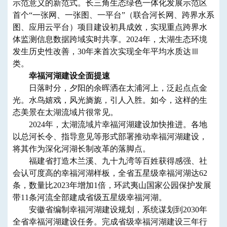
示范意义的新范式。长三角生态绿色一体化发展示范区
首个“一张网、一张图、一平台”（联合河长网、跨界水系
图、应用云平台）项目建设初具成效，实现重点跨界水
体监测信息数据跨域实时共享。2024年，太湖生态环境
发生历史性改善，30年来首次实现全年平均水质达Ⅲ
类。
幸福河湖建设全面提速
日落时分，夕阳的余晖洒在太浦河上，泛起点点金
光。水鸟嬉戏，风光旖旎，引人入胜。如今，这样的生
态美景在太湖流域片很常见。
2024年，太湖流域片幸福河湖建设加快推进。各地
以总河长令、指导意见等形式部署推动幸福河湖建设，
将其作为深化河湖长制改革的落脚点。
福建省打造木兰溪、九十九湾等百姓获得感强、社
会认可度高的幸福河湖样板，全省五星级幸福河湖达62
条，数量比2023年增加1倍，环武夷山国家公园保护发展
带11条河流全部建成省级五星级幸福河湖。
安徽省编制幸福河湖建设规划，系统谋划到2030年
全省幸福河湖建设任务。完成省级幸福河湖建设三年行