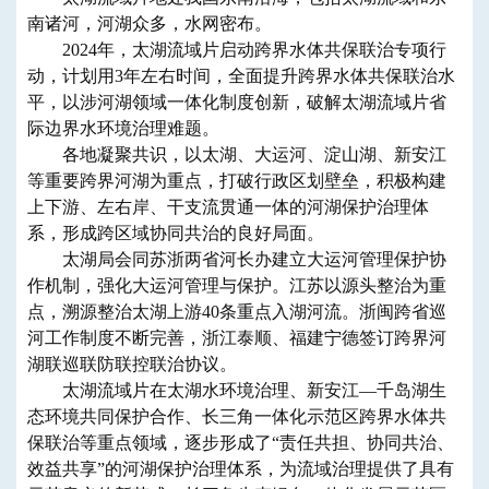
南诸河，河湖众多，水网密布。
2024年，太湖流域片启动跨界水体共保联治专项行
动，计划用3年左右时间，全面提升跨界水体共保联治水
平，以涉河湖领域一体化制度创新，破解太湖流域片省
际边界水环境治理难题。
各地凝聚共识，以太湖、大运河、淀山湖、新安江
等重要跨界河湖为重点，打破行政区划壁垒，积极构建
上下游、左右岸、干支流贯通一体的河湖保护治理体
系，形成跨区域协同共治的良好局面。
太湖局会同苏浙两省河长办建立大运河管理保护协
作机制，强化大运河管理与保护。江苏以源头整治为重
点，溯源整治太湖上游40条重点入湖河流。浙闽跨省巡
河工作制度不断完善，浙江泰顺、福建宁德签订跨界河
湖联巡联防联控联治协议。
太湖流域片在太湖水环境治理、新安江—千岛湖生
态环境共同保护合作、长三角一体化示范区跨界水体共
保联治等重点领域，逐步形成了“责任共担、协同共治、
效益共享”的河湖保护治理体系，为流域治理提供了具有