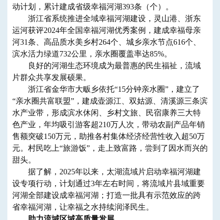
动计划，累计建成省级幸福河湖393条（个）。
浙江省系统推进全域幸福河湖建设，灵山港、浙东
运河获评2024年全国幸福河湖优秀案例，建成幸福母亲
河31条、高品质水美乡村264个、城乡亲水节点616个、
滨水活力绿道732公里，亲水圈覆盖率达85%。
良好的河湖生态环境成为最普惠的民生福祉，流域
片群众共享发展硕果。
浙江省金华市大畈乡依托“15分钟亲水圈”，建立了
“亲水圈共富联盟”，建成壶源江、双姑源、清溪源三条滨
水产业带，形成滨水休闲、乡村文旅、民宿康养三大特
色产业，年均吸引游客超210万人次，带动农副产品年销
售额突破150万元，助推各村集体经济经营性收入超50万
元。村民吃上“旅游饭”，走上致富路，尝到了因水而兴的
甜头。
据了解，2025年以来，太湖流域片启动幸福河湖建
设专项行动，计划通过3年左右时间，将流域片县域重要
河湖全部建设成幸福河湖；打造一批具有示范效应的跨
省幸福河湖，让幸福之水持续润泽民生。
助力流域区域高质量发展