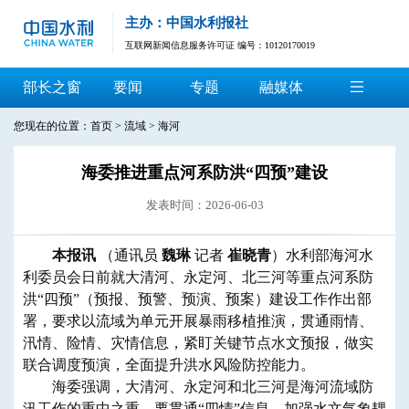
主办：中国水利报社
互联网新闻信息服务许可证 编号：10120170019
部长之窗
要闻
专题
融媒体
您现在的位置：
首页
>
流域
>
海河
海委推进重点河系防洪“四预”建设
发表时间：2026-06-03
​本报讯
（通讯员
魏琳
记者
崔晓青
）水利部海河水
利委员会日前就大清河、永定河、北三河等重点河系防
洪“四预”（预报、预警、预演、预案）建设工作作出部
署，要求以流域为单元开展暴雨移植推演，贯通雨情、
汛情、险情、灾情信息，紧盯关键节点水文预报，做实
联合调度预演，全面提升洪水风险防控能力。
海委强调，大清河、永定河和北三河是海河流域防
汛工作的重中之重。要贯通“四情”信息，加强水文气象耦