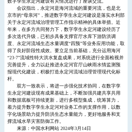
数字孪生永定河建设有关情况进行了座谈交流。
会议指出，永定河是海河流域的重要河流，也是北
京市的“母亲河”，推进数字孪生永定河建设是落实水利部
关于永定河流域治理管理工作指示精神的具体举措。近
年来，在多方共同努力下，数字孪生永定河建设经历了
多次迭代升级，已初步具备支撑官厅水库下游防洪调
度、永定河流域生态水量调度“四预”等业务应用功能，取
得了良好阶段性成效。要立足当前基础，充分运用海河
“23·7”流域性特大洪水复盘成果，对系统进行全面检视并
完善提升，全力以赴推进永定河官厅山峡雨水情监测预
报现代化建设，积极打造永定河流域治理管理现代化标
杆。
双方一致表示，将进一步强化技术协同，在数字孪
生永定河建设现有成果基础上，不断加强共建共享共用
和数据底板可持续更新，进行多模型集成，统筹算力，
着力提升数字孪生永定河对业务工作的支撑作用，以数
字化场景助力提升防洪生态水量能力，更好地服务和支
撑流域水旱灾害防御工作。
来源：中国水利网站 2024年3月1
4
日