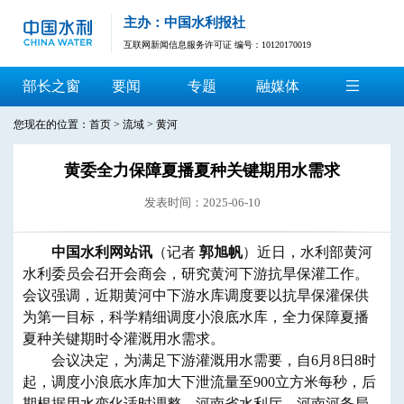
主办：中国水利报社
互联网新闻信息服务许可证 编号：10120170019
部长之窗
要闻
专题
融媒体
您现在的位置：
首页
>
流域
>
黄河
黄委全力保障夏播夏种关键期用水需求
发表时间：2025-06-10
中国水利网站讯
（记者
郭旭帆
）
近日
，
水利部黄河
水利委员会
召开会商会，研究黄河下游抗旱保灌工作。
会议强调，近期黄河中下游水库调度要以抗旱保灌保供
为第一目标，科学精细调度小浪底水库，全力保障夏播
夏种关键期时令灌溉用水需求。
会议决定，为满足下游灌溉用水需要，自6月8日8时
起，调度小浪底水库加大下泄流量至900立方米每秒，后
期根据用水变化适时调整。河南省水利厅、河南河务局