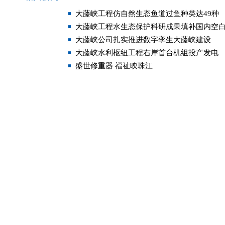
大藤峡工程仿自然生态鱼道过鱼种类达49种
大藤峡工程水生态保护科研成果填补国内空
大藤峡公司扎实推进数字孪生大藤峡建设
大藤峡水利枢纽工程右岸首台机组投产发电
盛世修重器 福祉映珠江