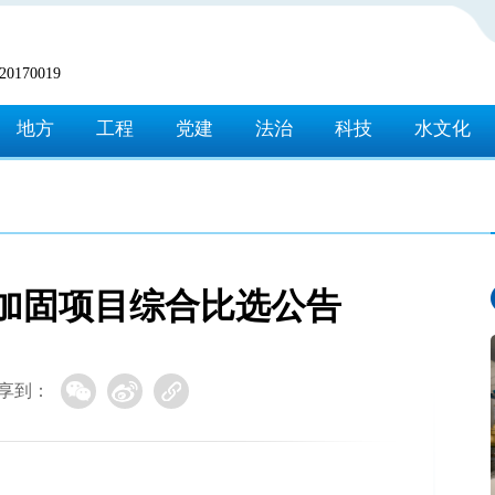
170019
地方
工程
党建
法治
科技
水文化
加固项目综合比选公告
享到：