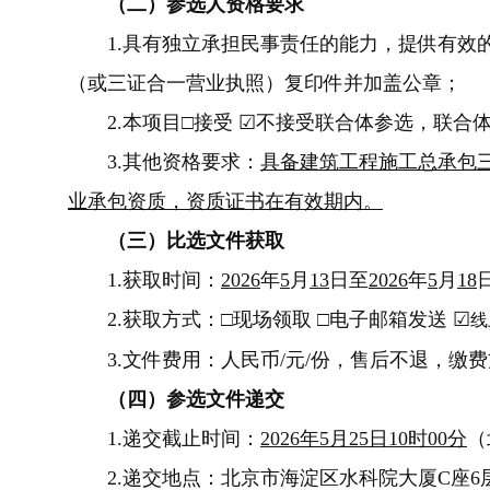
（
二
）
参选人资格要求
1.
具有独立承担民事责任的能力，提供有效
（或三证合一营业执照）复印件并加盖公章；
2.
本项目□接受
☑
不接受联合体参选，联合
3.
其他资格要求：
具备建筑工程施工总承包
业承包资质，资质证书在有效期内
。
（
三
）
比选文件获取
1.
获取时间：
2026
年
5
月
13
日至
2026
年
5
月
18
日
2.
获取方式：
□
现场领取
□
电子邮箱发送
☑
线
3.
文件费用：人民币
/
元/份，售后不退，缴
（
四
）
参选文件递交
1.
递交截止时间
：
2026
年
5
月
25
日
10
时
00
分
（
2.
递交地点：
北京市海淀区水科院大厦C座6