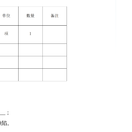
；
__；
缺陷。