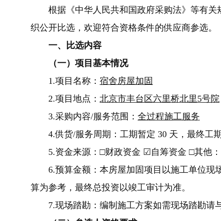
根
据《中华人民共和国政府采购法》等
有关
织公开比选，
欢迎
符合资格条件的供应商参选。
一、比
选内容
（
一
）
项目基本情况
1.
项目名称：
宿舍房屋加固
2.
项目地点：
北京市丰台区六里桥北里5号院
3.
采购内容/服务范围：
全过程施工服务
4.
供货/服务周期：
工期暂定 30 天
，最终工
5.
资金来源：□财政资金
☑
自筹资金 □其他：
6.
预算金额：本房屋加固项目以施工单位现
算为参考，最终总投资以竣工审计为准。
7.
现场踏勘：编制施工方案如需现场踏勘请