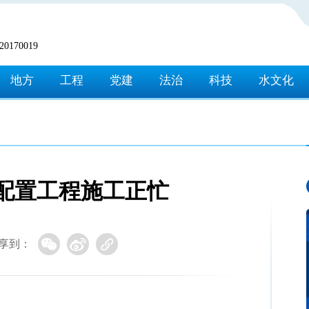
170019
地方
工程
党建
法治
科技
水文化
配置工程施工正忙
享到：