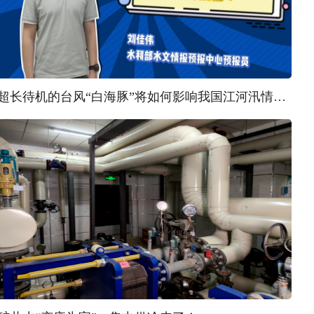
超长待机的台风“白海豚”将如何影响我国江河汛情？ | 汛问水雨情