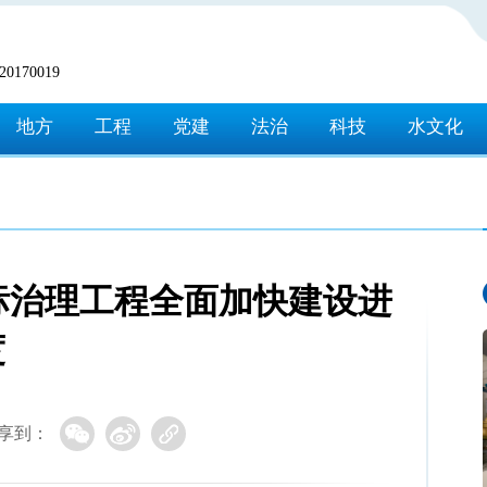
170019
地方
工程
党建
法治
科技
水文化
达标治理工程全面加快建设进
度
享到：