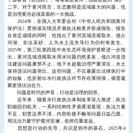
二字。对于黄河而言，生态脆弱是流域最大的问题，也
是治理黄河必须直面的一大挑战。
2024年，全国人大常委会对《中华人民共和国黄河
保护法》贯彻落实情况开展执法检查并形成报告。报告
在肯定成绩的同时，也指出了黄河流域违规取水、侵占
河湖、非法采砂、人为水土流失等行为仍时有发生。
2025年，第三轮第四批中央生态环境保护督察进一步指
出，黄河流域违规取水用水问题仍然多发，侵占河道违
法建设问题屡禁不止，地下水超载治理严重滞后，水土
保持违法问题突出。这些问题，不仅暴露出法律执行中
的短板，也折射出水行政执法环节存在薄弱项，亟需凝
聚更强法治合力。
问题是时代的声音，行动是治理的回答。
近年来，随着水行政执法体制改革深入推进，执法
职能回归机关，一系列结构性矛盾逐渐显现：执法力量
不足，职责边界不清，内部衔接不畅等问题日益凸显。
用法治力量守护黄河安澜，依然任重道远。
思想是行动的先导，共识是协作的基石。2025年4