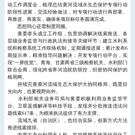
动工作调度会，梳理总结黄河流域水生态保护专项行动
阶段性进展，交流经验做法，对专项行动进行再部署、
再推进、再落实，确保各项目标任务圆满完成。
思想同心还需制度同频。
黄委牵头成立工作组，负责协调解决线索推送、各
层级业务监管与行政执法衔接等关键环节；建立水利系
统和检察系统工作联络机制，定期通报进展；累计发布6
期提示单，精准指导问题解决；开发专项行动平台，实
现“一屏统览”。青海、甘肃两省三级检察机关、水利部门
联合会商，强化跨省界河流联防联控，织密协同保护的
格局网。
持续完善黄河流域生态大保护大协同格局，既需目
光向内，也要视野向外。
水利部相关业务司局与黄委积极利用业务监管平
台、卫星遥感解译等科技手段，发现并分批推送违法问
题线索617条，为精准执法提供了有力支撑。
流域九省（自治区），也结合实际，创新方式方法
推进线索摸排。
内蒙古充分利用无人机、监控视频系统等信息化工