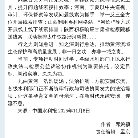
具，提升问题线索摸排效率；河南、宁夏以中央巡视、
审计、环保督察等发现问题线索为抓手，举一反三全方
位开展线索排查；山西利用乡村网格站、“河长+”等方式
开展线上线下线索排查；陕西积极响应甘肃省检察院移
送线索，联动摸排太中铁路涉河桥梁……
行之力则知愈进，知之深则行愈达。推动黄河流域
生态保护和高质量发展，非一日之功，亦非一域之责。
当前，专项行动时间过半，各级水利部门正以水行
政执法与检察公益诉讼协作机制为重要依托，咬定目
标、脚踏实地、久久为功。
九曲黄河，浩浩汤汤，法治护航，方能安澜东流。
各级水利部门正不断筑牢行政与司法协同发力的法治堤
坝，让这条孕育文明的母亲河，在新时代永续安澜、奔
流不息。
来源：中国水利报 2025年11月8日
作者：邓婉颖
责任编辑：孟京