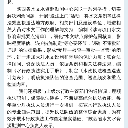
起。
陕西省水文水资源勘测中心采取一系列举措，切实
解决剩余问题。开展“送法上门”活动，将水文条例等法律
法规直接送达地方政府、相关部门及建设单位，增进相
关人员对水文工作的理解与支持；编制《涉河项目水文
影响审批要点清单》，细化“水文站点保护范围核查、影
响程度评估、防护措施制定”等必要环节，明确“不审批即
违规”的法律后果，形成“受理—核查—审批—监管”的闭
环，进一步加大对水文设施和环境的保护力度；联合法
律顾问、资深执法人员，依据条例和相关法律法规，编
制《水行政执法实用手册》，制定《水政执法检查巡查
计划表》，明确执法队伍的巡查范围、巡查频次和重点
检查内容。
“我们还积极与上级水行政主管部门沟通协调，理顺
执法职能，保障执法装备，不断提高综合执法效能。每
年至少对执法人员进行一次培训，拓宽水行政执法人员
的专业知识范围，提升执法队伍的整体综合素质，为有
效开展水行政执法工作奠定坚实基础。”陕西省水文水资
源勘测中心负责人表示。