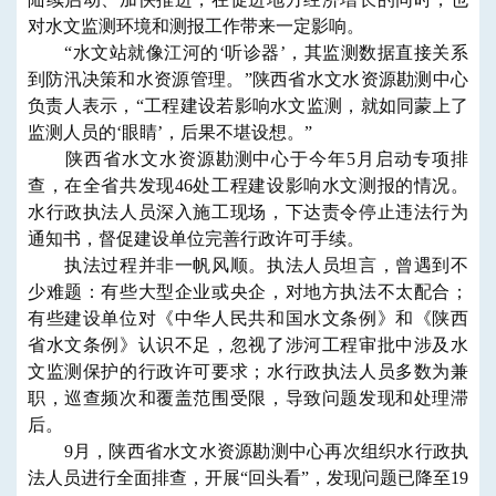
对水文监测环境和测报工作带来一定影响。
“水文站就像江河的‘听诊器’，其监测数据直接关系
到防汛决策和水资源管理。”陕西省水文水资源勘测中心
负责人表示，“工程建设若影响水文监测，就如同蒙上了
监测人员的‘眼睛’，后果不堪设想。”
陕西省水文水资源勘测中心于今年5月启动专项排
查，在全省共发现46处工程建设影响水文测报的情况。
水行政执法人员深入施工现场，下达责令停止违法行为
通知书，督促建设单位完善行政许可手续。
执法过程并非一帆风顺。执法人员坦言，曾遇到不
少难题：有些大型企业或央企，对地方执法不太配合；
有些建设单位对《中华人民共和国水文条例》和《陕西
省水文条例》认识不足，忽视了涉河工程审批中涉及水
文监测保护的行政许可要求；水行政执法人员多数为兼
职，巡查频次和覆盖范围受限，导致问题发现和处理滞
后。
9月，陕西省水文水资源勘测中心再次组织水行政执
法人员进行全面排查，开展“回头看”，发现问题已降至19