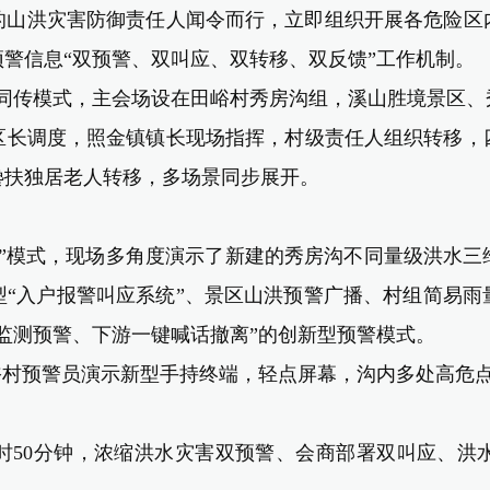
的山洪灾害防御责任人闻令而行，立即组织开展各危险区
警信息“双预警、双叫应、双转移、双反馈”工作机制。
同传模式
，
主会场设在田峪村秀房沟组，溪山胜境景区、
区长调度
，
照金镇镇长现场指挥
，
村级责任人组织转移，
搀扶独居老人转移，多场景同步展开。
拍”模式，现场多角度演示了新建的秀房沟不同量级洪水
型“入户报警叫应系统”、景区山洪预警广播、村组简易雨
监测预警、下游一键喊话撤离”的创新型预警模式。
峪村预警员演示新型手持终端
，
轻点屏幕，沟内
多
处高危
时50分钟
，
浓缩洪水灾害双预警、会商部署双叫应、洪