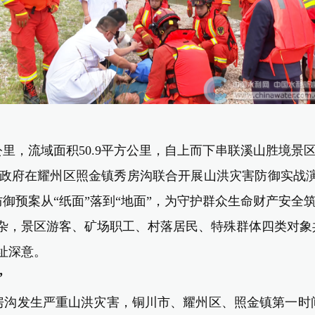
公里，流域面积50.9平方公里，自上而下串联溪山胜境
政府在耀州区照金镇秀房沟联合开展山洪灾害防御实战演练
御预案从“纸面”落到“地面”，为守护群众生命财产安
杂
，
景区游客、矿场职工、村落居民、特殊群体四类对象
选址深意。
”
房沟发生严重山洪灾害，铜川市、耀州区、照金镇第一时