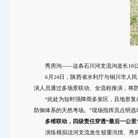
秀房沟——这条石川河支流沟道长10
6月24日，陕西省水利厅与铜川市人民
演人员通过多场景联动、全流程推演，将防
“此处为短时强降雨多发区，
且
地形复
防御体系的天然考场。
”
现场指挥员点明
多维联动
，
四级责任穿透“最后一公里
演练模拟沮河支流发生较重汛情、秀