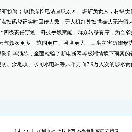
发布预警；镇指挥长电话直联景区、煤矿负责人，村级责
置点
扫码登记实时回传人数，无人机红外扫描确认无滞
：“四级责任穿透、科技手段赋能、群众转移有序，为全
天气频次更多、范围更广、强度更大，山洪灾害防御形
洪防御等演练，全面检验
了
断电断网等极端情境下预案的
防、淤地坝、水闸水电站等六个方面7.9万人次的涉水
主办：中国水利报社 版权所有 不得复制或建立镜像