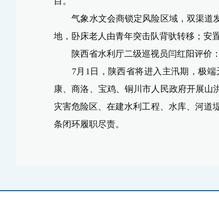
目
。
气象水文会商锁定风险区域，双渠道
地，卧床老人由青年突击队背驮转移；
安
陕西
省水利厅二级巡视员闫红阳评价
7月1日
，陕西
省
将
进入主汛期，极端
康、商洛、宝鸡、铜川市人民政府开展山
灾害危险区、在建水利工程、水库、河道堤
条闭环履职尽责。