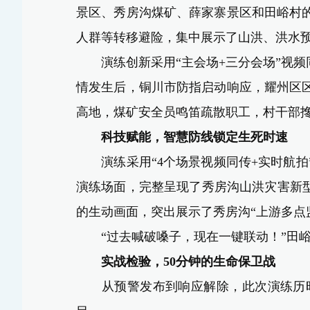
景区、秀房沟煤矿、薛家寨景区和田峪村
人群等转移避险，集中展示了山洪、洪水预
演练
创新采用“主会场+三分会场”视频
情发生后，
铜川市防指启动响应
，
耀州区
高地，煤矿安全员鸣笛疏散职工，村干部
科技赋能
，
智慧防线锁定生死时速
演练采用“4个场景视频同传+实时航
演练场面，完整呈现了秀房沟山洪灾害新
的生动画面，突出展示了秀房沟“上游多点
“过去喊破嗓子，现在一键联动！”田
实战检验
，
50分钟的生命保卫战
从预警发布到响应解除，
此次
演练历