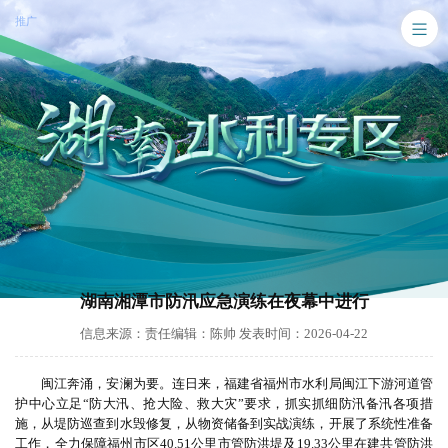
推广
湖南湘潭市防汛应急演练在夜幕中进行
信息来源：责任编辑：陈帅 发表时间：2026-04-22
闽江奔涌，安澜为要。连日来，福建省福州市水利局闽江下游河道管
护中心立足“防大汛、抢大险、救大灾”要求，抓实抓细防汛备汛各项措
施，从堤防巡查到水毁修复，从物资储备到实战演练，开展了系统性准备
工作，全力保障福州市区40.51公里市管防洪堤及19.33公里在建共管防洪