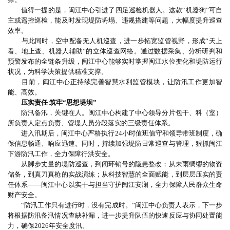
值得一提的是，闽江中心引进了四足巡检机器人。这款“机器狗”可自
主或遥控巡检，能及时发现堤防坍塌、违规搭建等问题，大幅度提升巡查
效率。
与此同时，空中配备无人机巡查，进一步拓宽监管视野，形成“天上
看、地上查、机器人辅助”的立体巡查网络。通过数据采集、分析研判和
预警发布的全链条升级，闽江中心能够实时掌握闽江水位变化和堤防运行
状况，为科学决策提供精准支撑。
目前，闽江中心正持续完善智慧水利监管模块，让防汛工作更加智
能、高效。
压实责任 筑牢“思想堤坝”
防汛备汛，关键在人。闽江中心构建了中心领导分片包干、科（室）
所负责人定点负责、管堤人员分段落实的三级责任体系。
进入汛期后，闽江中心严格执行24小时值班值守和领导带班制度，确
保信息畅通、响应迅速。同时，持续加强堤防日常巡查与管理，狠抓闽江
下游防汛工作，全力保障行洪安全。
从脚步丈量的堤防巡查，到闭环销号的隐患整改；从未雨绸缪的物资
储备，到真刀真枪的实战演练；从科技智慧的全面赋能，到层层压实的责
任体系——闽江中心以实干与担当守护闽江安澜，全力保障人民群众生命
财产安全。
“防汛工作只有进行时，没有完成时。”闽江中心负责人表示，下一步
将根据防汛备汛情况查缺补漏，进一步提升队伍的快速反应与协同处置能
力，确保2026年安全度汛。