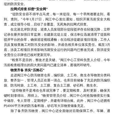
堤的防洪安全。
拉网式排查 织密“安全网”
“堤防安全容不得半点马虎，每一米堤段、每一个旱闸都要走到、看
到、查到。”今年1月27日，闽江中心发出通知，组织开展汛前安全大检
查，成立领导小组，启动了全覆盖、无死角的拉网式排查。
在北港北岸防洪堤，巡查人员发现部分堤段驳岸存在轻微沉降，立即
记录在册并加强日常监测；在建新北堤土堤，保洁单位迅速清理了堤面和
驳岸平台的杂草，确保巡堤视线通畅；在沿线涉堤建设项目现场，工作人
员反复核查施工对防汛安全的影响，并函告相关单位落实责任。截至3月
底，涉及工程项目所有影响汛期安全运行的问题均已整改完成，防洪堤安
全责任公示牌也已核对更新完毕。
“检查不是目的，整改才是关键。”闽江中心工管科负责人介绍，今年
汛前检查梳理出的四大类问题均已建立清单，逐项闭环销号。
物资齐备 夯实“压舱石”
走进闽江中心防汛物资仓库，编织袋、土工布、救生衣等物资分类码
放、整齐划一，管理人员正在逐一清点。仓库目前储备了充足的防汛编织
袋、防汛吨袋、土工布、土工膜、复合土工膜、砂石料、救生衣。
“这些物资不是堆在仓库就完事了，要定期检查、及时更新，确保关
键时刻拿得出、用得上。”物资管理员介绍，闽江中心对抢险物资实行集
中储存、专人管理，定期维护，并建有详细台账。此外，闽江中心还拥有
约4000平方米的防汛备料场，砂石等大宗物资储备充足。
除了备齐防汛物资，闽江中心还全面做好后勤保障工作。车辆、通