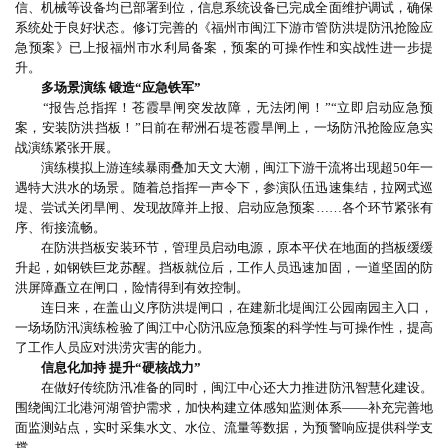
信、机械等设备均已部署到位，信息系统设备已完成全面维护调试，确保
系统处于良好状态。修订完善的《福州市闽江下游市管防洪堤防汛抢险应
急预案》已上报福州市水利局备案，预案的可操作性和实战性进一步提
升。
多场景演练 锻造“应急铁军”
“报告总指挥！苍霞旱闸突发故障，无法闭闸！”“立即启动应急预
案，安装防洪挡板！”日前在帮洲石堤苍霞旱闸上，一场防汛抢险应急实
战演练紧张开展。
演练模拟上游连续暴雨叠加天文大潮，闽江下游干流将出现超50年一
遇特大洪水的场景。随着总指挥一声令下，参演队伍迅速集结，拉网式巡
堤、尝试关闭旱闸、发现故障并上报、启动应急预案……各个环节紧张有
序、衔接流畅。
在防洪挡板安装环节，管理员启动电源，原本平伏在地面的挡板缓缓
升起，如钢铁巨龙苏醒。挡板就位后，工作人员迅速加固，一道坚固的防
洪屏障矗立在闸口，险情得到有效控制。
连日来，在盖山义序防洪堤闸口，在建新北堤闽江公园南园主入口，
一场场防汛演练检验了闽江中心防汛应急预案的科学性与可操作性，提高
了工作人员应对洪涝灾害的能力。
信息化加持 提升“硬核战力”
在做好传统防汛准备的同时，闽江中心还大力推进防汛智慧化建设。
围绕闽江北港河湖管护需求，加快构建立体感知监测体系——补充完善地
面监测站点，实时采集水文、水位、流量等数据，为预警响应提供科学支
撑。