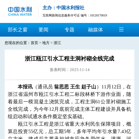
主办：中国水利报社
互联网新闻信息服务许可证 编号：10120170019
部长之窗
要闻
专题
融媒体
您现在的位置：
首页
>
地方
>
浙江
浙江瓯江引水工程主洞衬砌全线完成
发表时间：2025-11-14
本报讯
（通讯员
翁思思 王生 赵子山
）11月12日，在
浙江省温州市瓯江引水工程二标段林桥下游作业面，随
着最后一模混凝土浇筑完成，工程主洞61公里衬砌施工
全线完成，为今年12月底前完成主体工程建设并具备机
组启动和试通水条件奠定坚实基础。
瓯江引水工程是浙江省重大水利民生保障项目，概
算总投资55亿元，总工期5年，多年平均年引水量7.43亿
立方米，建成后主要承担城市应急备用供水、灌溉、河