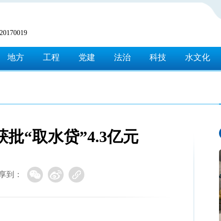
170019
地方
工程
党建
法治
科技
水文化
批“取水贷”4.3亿元
享到：