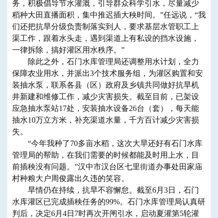
务，积极倡导节水灌溉，引导群众科学引水，尽量减少
稻种大田直播面积，集中推迟插大秧时间。”任远说，“我
们还把抗旱分级负责制落实到人，要求基层水管职工上
渠工作，跟着水头走，遇到渠道上有私设的挡水设施，
一律拆除，搞好灌区用水秩序。”
除此之外，石门水库管理局还调整用水计划，全力
保障农业用水，并派出3个技术服务组，为灌区购置和安
装抽水泵，联系各县（区）政府及乡镇共同做好抗旱机
井新建和维修工作，减少灾害损失。截至目前，已架设
应急抽水泵站17处，安装抽水设备26台（套），每天能
抽水10万立方米，补充渠道水量，千方百计减少灾害损
失。
“今年我种了70多亩水稻，这次大旱还好有石门水库
管理局的帮助，在我们需要的时候都能及时用上水，目
前插秧没有问题。”汉中市汉台区七里街道办事处田家庙
村种粮大户周俊露出久违的笑容。
旱情仍在持续，抗旱不容懈怠。截至6月3日，石门
水库灌区已完成插秧任务的99%。石门水库管理局认真研
判后，决定6月4日7时再次开闸引水，启动夏灌第5轮灌