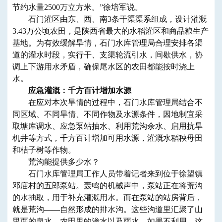
节约水量2500万立方米。”徐培军说。
石门灌区由东、西、南3条干渠渠系组成，设计灌溉
3.43万公顷农田，是陕西省最大的水稻灌区和商品粮生产
基地。为有效缓解旱情，石门水库管理局合理安排各渠
道的灌水时段，实行干、支渠轮流引水，间歇供水，协
调上下游用水矛盾，确保尾水区的农田都能按时浇上
水。
应急灌溉：千方百计增加水源
在应对本次旱情的过程中，石门水库管理局结合不
同区域、不同旱情、不同作物及水源条件，因地制宜采
取塘库调水、应急泵站抽水、利用荒沟余水、启用抗旱
机井等方式，千方百计增加可用水源，灌溉水稻秧母田
和桔子树等作物。
荒沟能提供多少水？
石门水库管理局工作人员带着记者来到位于徐望镇
邓庙村的五郎泵站。轰鸣的机械声中，泵站正在将荒沟
的水抽取，用于补充灌溉用水。而在泵站的站房背后，
就是荒沟——自然形成的排水沟。这些沟道里汇聚了山
里面的泉水、农田里的渗水以及雨水，如果不利用，这