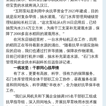
些宝贵的水就将淌入汉江。
“五郎泵站是利用中央抗旱资金于2023年建成，目的
就是应对复杂旱情，抽水灌溉。”石门水库管理局铺镇管
理站副站长杜江说，“这次泵站从4月16日启用后，已经
抽荒沟水23.6万立方米，为南干三支渠补充灌溉水源，保
障了2000多亩水稻田的灌溉用水。”
在河东店镇磑里村，一台水井钻机正在工作，四周
的稻田正在等待着新水源的涌出。“随着抗旱Ⅲ级应急响
应的启动，我们也通过打井等措施，保障农作物灌溉。
目前已经新打机井19眼，抽水补充渠道水源。”石门水库
管理局农业供水科副科长任远告诉记者。
一线攻坚：干群同心战旱情
有了水，更要有高效、科学、强有力的保障服务。
石门水库管理局全体干部职工分工协作，昼夜服务在渠
道和田间地头，科学调配“丰收水”，全力做好抗旱保丰收
工作。
“我们从局机关和下属企业抽调105名干部职工组成
抗旱指导组，深入田间地头，开展抗旱育秧用水技术服