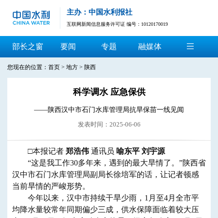
主办：中国水利报社
互联网新闻信息服务许可证 编号：10120170019
部长之窗
要闻
专题
融媒体
您现在的位置：
首页
>
地方
>
陕西
科学调水 应急保供
——陕西汉中市石门水库管理局抗旱保苗一线见闻
发表时间：2025-06-06
□本报记者
郑浩伟
通讯员
喻东平 刘宇源
“这是我工作30多年来，遇到的最大旱情了。”陕西省
汉中市石门水库管理局副局长徐培军的话，让记者顿感
当前旱情的严峻形势。
今年以来，汉中市持续干旱少雨，1月至4月全市平
均降水量较常年同期偏少三成，供水保障面临着较大压