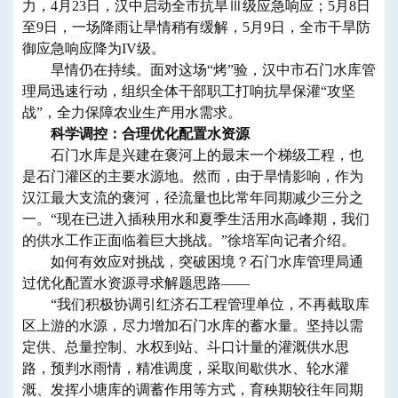
力，4月23日，汉中启动全市抗旱Ⅲ级应急响应；5月8日
至9日，一场降雨让旱情稍有缓解，5月9日，全市干旱防
御应急响应降为IV级。
旱情仍在持续。面对这场“烤”验，汉中市石门水库管
理局迅速行动，组织全体干部职工打响抗旱保灌“攻坚
战”，全力保障农业生产用水需求。
科学调控：合理优化配置水资源
石门水库是兴建在褒河上的最末一个梯级工程，也
是石门灌区的主要水源地。然而，由于旱情影响，作为
汉江最大支流的褒河，径流量也比常年同期减少三分之
一。“现在已进入插秧用水和夏季生活用水高峰期，我们
的供水工作正面临着巨大挑战。”徐培军向记者介绍。
如何有效应对挑战，突破困境？石门水库管理局通
过优化配置水资源寻求解题思路——
“我们积极协调引红济石工程管理单位，不再截取库
区上游的水源，尽力增加石门水库的蓄水量。坚持以需
定供、总量控制、水权到站、斗口计量的灌溉供水思
路，预判水雨情，精准调度，采取间歇供水、轮水灌
溉、发挥小塘库的调蓄作用等方式，育秧期较往年同期