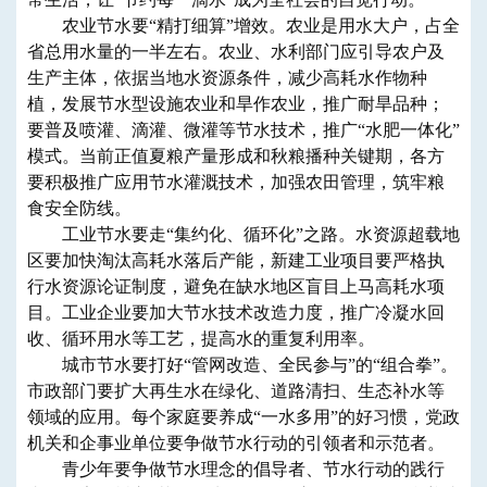
农业节水要“精打细算”增效。农业是用水大户，占全
省总用水量的一半左右。农业、水利部门应引导农户及
生产主体，依据当地水资源条件，减少高耗水作物种
植，发展节水型设施农业和旱作农业，推广耐旱品种；
要普及喷灌、滴灌、微灌等节水技术，推广“水肥一体化”
模式。当前正值夏粮产量形成和秋粮播种关键期，各方
要积极推广应用节水灌溉技术，加强农田管理，筑牢粮
食安全防线。
工业节水要走“集约化、循环化”之路。水资源超载地
区要加快淘汰高耗水落后产能，新建工业项目要严格执
行水资源论证制度，避免在缺水地区盲目上马高耗水项
目。工业企业要加大节水技术改造力度，推广冷凝水回
收、循环用水等工艺，提高水的重复利用率。
城市节水要打好“管网改造、全民参与”的“组合拳”。
市政部门要扩大再生水在绿化、道路清扫、生态补水等
领域的应用。每个家庭要养成“一水多用”的好习惯，党政
机关和企事业单位要争做节水行动的引领者和示范者。
青少年要争做节水理念的倡导者、节水行动的践行