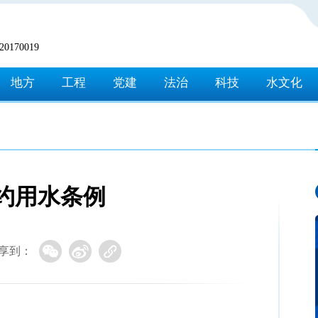
170019
地方
工程
党建
法治
科技
水文化
约用水条例
享到：