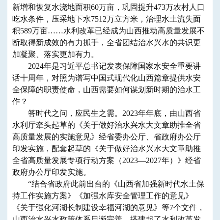
新增和恢复水浇地面积60万亩，巩固提升473万农村人口
吃水条件，压采地下水7512万立方米，治理水土流失面
积589万亩……水利改革已经成为山西推动高质量发展不
断取得新成效的有力抓手，全省团结治水兴水的共识更
加凝聚、落实更加有力。
2024年是习近平总书记发表保障国家水安全重要讲
话十周年，对照为谱写中国式现代化山西篇章提供水安
全保障的职责使命，山西需要如何谋划新时期的治水工
作？
答时代之问，应民生之需。2023年年底，由山西省
水利厅牵头起草的《关于做好治水兴水大文章助推全省
高质量发展的实施意见》经省委办公厅、省政府办公厅
印发实施，配套起草的《关于做好治水兴水大文章助推
全省高质量发展专项行动方案（2023—2027年）》经省
政府办公厅印发实施。
“结合省政府此前出台的《山西省加强新时代水土保
持工作实施方案》《加强水库安全管理工作的意见》
《关于强化河湖长制建设幸福河湖的意见》等7个文件，
山西治水兴水政策体系日渐完善，搭建起了水利改革发