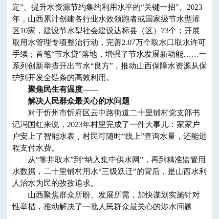
定”、提升水资源节约集约利用水平的“关键一招”。2023
年，山西累计创建各行业水效领跑者或国家级节水型灌
区10家，建设节水型社会建设达标县（区）73个；开展
取用水管理专项整治行动，完善2.07万个取水口取水许可
手续；首笔“节水贷”落地，增强了节水发展新动能……一
系列创新举措开出节水“良方”，推动山西保障水资源从保
护到开发全链条的高效利用。
聚焦民生有温度——
解决人民群众最关心的水问题
对于忻州市忻府区云中路街道二十里铺村党支部书
记冯国红来说，2023年村里完成了一件大事儿：家家户
户安上了智能水表，村民可随时“线上”查询水量，还能远
程支付水费。
从“靠井取水”到“纳入集中供水网”，再到精准监管用
水数据，二十里铺村用水“三级跃迁”的背后，是山西水利
人治水为民的孜孜追求。
山西聚焦群众所盼、发展所需，加快谋划实施针对
性举措，推动解决了一批人民群众最关心的涉水问题
——