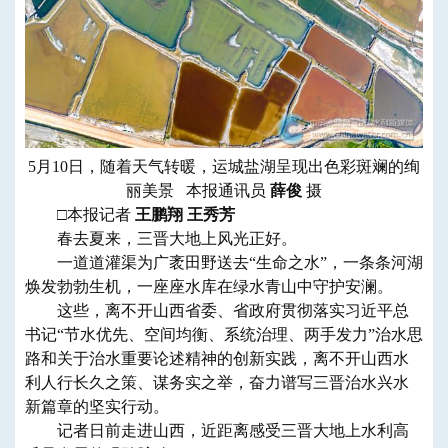
5月10日，随着天气转暖，运城盐湖呈现出色彩斑斓的绚
丽美景 本报通讯员
薛俊
摄
□本报记者
王鹏翔 王秀芳
春去夏来，三晋大地上风光正好。
一道道灌渠为广袤田野送去“生命之水”，一条条河湖
焕发勃勃生机，一座座水库在绿水青山中守护安澜。
这些，离不开山西省委、省政府贯彻落实习近平总
书记“节水优先、空间均衡、系统治理、两手发力”治水思
路和关于治水重要论述精神的创新实践，离不开山西水
利人行长久之策、谋务实之举，奋力谱写三晋治水兴水
新篇章的坚实行动。
记者日前走进山西，近距离感受三晋大地上水利高