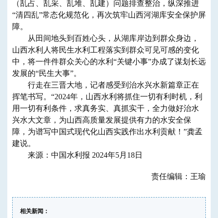
（乱占、乱采、乱堆、乱建）问题排查整治，纵深推进
“清四乱”常态化规范化，再次筑牢山西河湖库安全保护屏
障。
从田间地头到百姓心头，从湖库岸边到群众身边，
山西水利人将民生水利工程落实到群众可见可感的变化
中，将一件件群众关心的水利“关键小事”办成了谋划长远
发展的“民生大事”。
行走在三晋大地，记者感受到治水兴水新篇章正在
挥笔书写。“2024年，山西水利将抓住一切有利时机，利
用一切有利条件，求真务实、真抓实干，全力做好治水
兴水大文章，为山西高质量发展提供有力的水安全保
障，为谱写中国式现代化山西实践作出水利贡献！”龚孟
建说。
来源：中国水利报 2024年5月18日
责任编辑：王瑜
相关新闻：