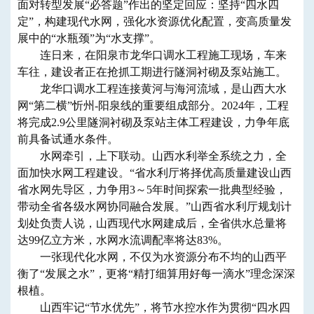
面对转型发展“必答题”作出的坚定回应：坚持“四水四
定”，构建现代水网，强化水资源优化配置，变高质量发
展中的“水瓶颈”为“水支撑”。
连日来，在阳泉市龙华口调水工程施工现场，车来
车往，建设者正在抢抓工期进行隧洞衬砌及泵站施工。
龙华口调水工程连接黄河与海河流域，是山西大水
网“第二横”忻州-阳泉线的重要组成部分。2024年，工程
将完成2.9公里隧洞衬砌及泵站主体工程建设，力争年底
前具备试通水条件。
水网牵引，上下联动。山西水利举全系统之力，全
面加快水网工程建设。“省水利厅将择优高质量建设山西
省水网先导区，力争用3～5年时间探索一批典型经验，
带动全省各级水网协同融合发展。”山西省水利厅规划计
划处负责人说，山西现代水网建成后，全省供水总量将
达99亿立方米，水网水流调配率将达83%。
一张现代化水网，不仅为水资源分布不均的山西平
衡了“发展之水”，更将“精打细算用好每一滴水”理念深深
根植。
山西牢记“节水优先”，将节水控水作为贯彻“四水四