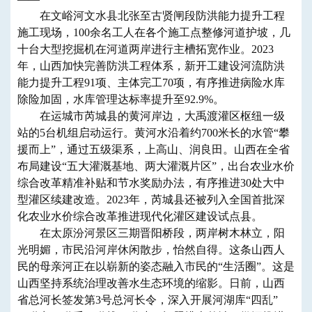
在文峪河文水县北张至古贤闸段防洪能力提升工程
施工现场，100余名工人在各个施工点整修河道护坡，几
十台大型挖掘机在河道两岸进行主槽拓宽作业。2023
年，山西加快完善防洪工程体系，新开工建设河流防洪
能力提升工程91项、主体完工70项，有序推进病险水库
除险加固，水库管理达标率提升至92.9%。
在运城市芮城县的黄河岸边，大禹渡灌区枢纽一级
站的5台机组启动运行。黄河水沿着约700米长的水管“攀
援而上”，通过五级渠系，上高山、润良田。山西在全省
布局建设“五大灌溉基地、两大灌溉片区”，出台农业水价
综合改革精准补贴和节水奖励办法，有序推进30处大中
型灌区续建改造。2023年，芮城县还被列入全国首批深
化农业水价综合改革推进现代化灌区建设试点县。
在太原汾河景区三期晋阳桥段，两岸树木林立，阳
光明媚，市民沿河岸休闲散步，怡然自得。这条山西人
民的母亲河正在以崭新的姿态融入市民的“生活圈”。这是
山西坚持系统治理改善水生态环境的缩影。日前，山西
省总河长签发第3号总河长令，深入开展河湖库“四乱”