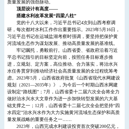
质量发展的强劲脉动。
顶层设计有高度——
搭建水利改革发展“四梁八柱”
党的十八大以来，习近平总书记4次到山西考察调
研，每次都对水利工作作出重要指示。2023年5月16日，
习近平总书记在运城盐湖考察时强调，要坚持把保护黄
河流域生态作为谋划发展、推动高质量发展的基准线。
牢记嘱托，勇毅前行。山西省委、省政府沿着习近
平总书记指引的目标坚定向前，按照任务目标逐步推
进，立规划、定方案，高位推动、合力落实，将治水兴
水任务贯穿到推动经济社会高质量发展的全过程统筹考
虑。2023年5月，山西省政府批复《山西省现代水网建设
规划（2021—2035年）》，为今后一个时期山西水网建
设制定“路线图”；7月，山西省委十二届六次全会将全力
做好治水兴水大文章作为进一步加快转型发展的六大基
础支撑之一；12月，山西省委十二届七次全会把坚持“四
水四定”治水兴水作为大力实施黄河流域生态保护和高质
量发展战略的重要任务之一……
2023年，山西完成水利建设投资首次突破200亿元，