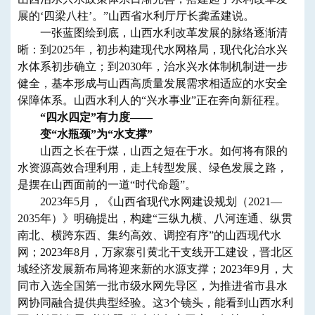
展的‘四梁八柱’。”山西省水利厅厅长龚孟建说。
一张蓝图绘到底，山西水利改革发展的脉络逐渐清
晰：到2025年，初步构建现代水网格局，现代化治水兴
水体系初步确立；到2030年，治水兴水体制机制进一步
健全，基本形成与山西高质量发展需求相适应的水安全
保障体系。山西水利人的“兴水事业”正在奔向新征程。
“四水四定”有力度——
变“水瓶颈”为“水支撑”
山西之长在于煤，山西之短在于水。如何将有限的
水资源高效合理利用，走上转型发展、绿色发展之路，
是摆在山西面前的一道“时代命题”。
2023年5月，《山西省现代水网建设规划（2021—
2035年）》明确提出，构建“三纵九横、八河连通、纵贯
南北、横跨东西、集约高效、调控有序”的山西现代水
网；2023年8月，万家寨引黄北干支线开工建设，晋北区
域经济发展新布局将迎来新的水源支撑；2023年9月，大
同市入选全国第一批市级水网先导区，为推进省市县水
网协同融合提供典型经验。这3个镜头，能看到山西水利