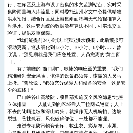
行，在库区及上游布设了密集的水文监测站点，实时采
集降雨量与入库流量；同时委托达州水文中心提供精准
洪水预报，结合库区及上游集雨面积与天气预报推算入
库洪水。这两套系统的数据源与算法不同，可实现交叉
验证，提供双重保障。
“我们能提前24小时以上获取洪水预报，此后预报可
滚动更新，逐步细化到12小时、10小时、6小时……”曾
欣说，“预见期就是我们应急处置、人员撤离的‘黄金窗
口’。”
有了前瞻的“窗口期”，敏捷的响应至关重要。“我们
精准研判安全风险，该停的设备必须停，该撤的人员马
上撤。”曾欣说，“必须充分保障人和设备的安全，这是安
全的底线！”
巴山峡谷山高坡陡，项目部实施安全风险隐患“地空
立体排查”——人能走到的区域靠人工拉网式巡查；人上
不去的陡峭边坡和深山岭头，就操作无人机航拍。边坡
裂缝、悬挂孤石、风化破碎部位，一处都不能漏。
走进专项防汛物资仓库，救生衣、彩条布、水泵、
应急照明机具码放整齐，每年汛前清点更新。“今年4月