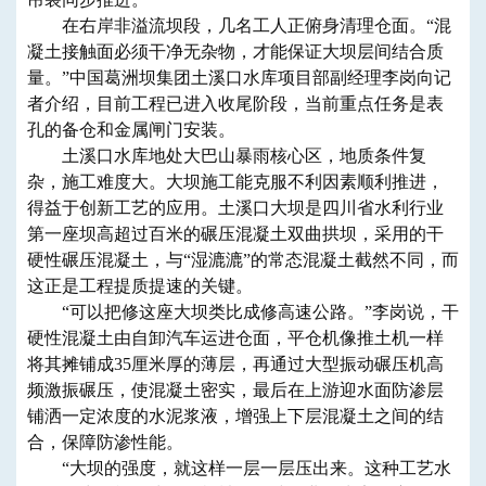
在右岸非溢流坝段，几名工人正俯身清理仓面。“混
凝土接触面必须干净无杂物，才能保证大坝层间结合质
量。”中国葛洲坝集团土溪口水库项目部副经理李岗向记
者介绍，目前工程已进入收尾阶段，当前重点任务是表
孔的备仓和金属闸门安装。
土溪口水库地处大巴山暴雨核心区，地质条件复
杂，施工难度大。大坝施工能克服不利因素顺利推进，
得益于创新工艺的应用。土溪口大坝是四川省水利行业
第一座坝高超过百米的碾压混凝土双曲拱坝，采用的干
硬性碾压混凝土，与“湿漉漉”的常态混凝土截然不同，而
这正是工程提质提速的关键。
“可以把修这座大坝类比成修高速公路。”李岗说，干
硬性混凝土由自卸汽车运进仓面，平仓机像推土机一样
将其摊铺成35厘米厚的薄层，再通过大型振动碾压机高
频激振碾压，使混凝土密实，最后在上游迎水面防渗层
铺洒一定浓度的水泥浆液，增强上下层混凝土之间的结
合，保障防渗性能。
“大坝的强度，就这样一层一层压出来。这种工艺水