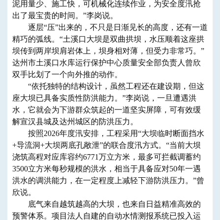
泥用量少、施工快，可机械化连续作业，为安全度汛抢
出了最宝贵的时间。”李岗说。
逐层“压”出来的，不只是日渐见长的高度，还有一道
精巧的弧线。“土溪口大坝是双曲拱坝，水压顺着这座拱
坝传到两岸坝肩岩体上，坝身相对薄，但受力非常巧。”
达州市土溪口水库运行保护中心质量安全部负责人曾欣
双手比划了一个向外推的动作。
“依托独特的结构设计，虽然工程还在建设期，但这
座大坝已具备实质性防洪能力。”李岗说，一旦遭遇洪
水，它就会为下游群众筑起的一道坚实屏障，可有效缓
解宣汉县城及达州城区的防洪压力。
按照2026年度汛安排，工程采用“大坝临时断面挡水
+导流洞+大坝两底孔敞泄”的联合度汛方式。“当前大坝
浇筑高程对应库容约6771万立方米，最多可拦截调蓄约
3500立方米每秒规模的洪水，相当于具备应对50年一遇
洪水的调洪能力，在一定程度上减轻下游防洪压力。”曾
欣说。
底气来自越筑越高的大坝，也来自日益精准高效的
预警体系。项目法人自建的自动水情测报系统已投入运