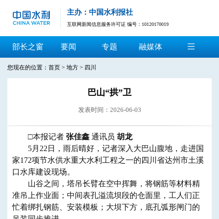
主办：中国水利报社
互联网新闻信息服务许可证 编号：10120170019
部长之窗
要闻
专题
融媒体
您现在的位置：
首页
>
地方
>
四川
巴山“拱”卫
发表时间：2026-06-03
□本报记者
张佳鑫
通讯员
胡龙
5月22日，雨后晴好，记者深入大巴山腹地，走进国
家172项节水供水重大水利工程之一的四川省达州市土溪
口水库建设现场。
山谷之间，塔吊长臂在空中挥舞，将钢筋等材料精
准吊上作业面；中间表孔溢流坝段的仓面里，工人们正
忙着绑扎钢筋、安装模板；大坝下方，底孔弧形闸门的
吊装同步推进。