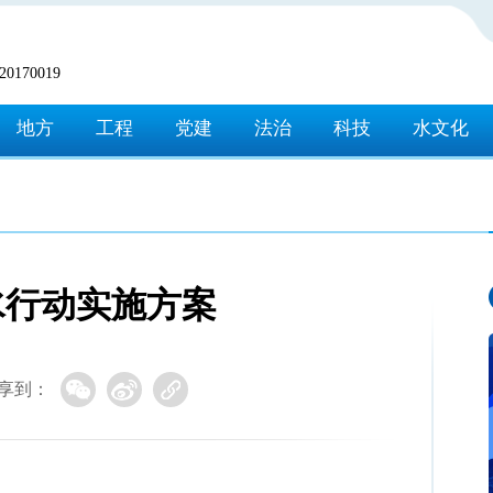
170019
地方
工程
党建
法治
科技
水文化
水行动实施方案
享到：